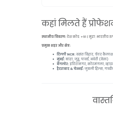
कहां मिलते हैं प्रोफे
स्थानीय विवरण:
देश कोड: +91 | मुद्रा: भारतीय रु
प्रमुख शहर और क्षेत्र:
दिल्ली NCR:
वसंत विहार, ग्रेटर कैलाश
मुंबई:
बांद्रा, जुहू, पावई, अंधेरी (वेस्ट)
बैंगलोर:
इंदिरानगर, कोरमंगला, व्हा
हैदराबाद & चेन्नई:
जुबली हिल्स, गच्
वास्तव