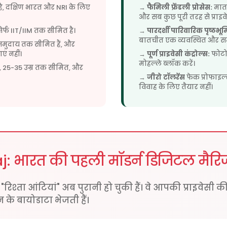
ै, दक्षिण भारत और NRI के लिए
→
फैमिली फ्रेंडली प्रोसेस:
माता
और सब कुछ पूरी तरह से प्राइवे
र्फ IIT/IIM तक सीमित है।
→
पारदर्शी पारिवारिक पृष्ठभूम
बातचीत एक व्यवस्थित और सम
समुदाय तक सीमित हैं, और
एं नहीं।
→
पूर्ण प्राइवेसी कंट्रोल्स:
फोटो 
मोहल्ले ब्लॉक करें।
ं, 25-35 उम्र तक सीमित, और
→
जीरो टॉलरेंस
फेक प्रोफाइल्
विवाह के लिए तैयार नहीं।
: भारत की पहली मॉडर्न डिजिटल मैरिज
रिश्ता आंटियां" अब पुरानी हो चुकी हैं। वे आपकी प्राइवेसी क
के बायोडाटा भेजती हैं।