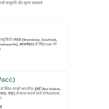
 अपनी संस्कृति और मूल्य समझने
कम्युनिटी।
लंदन (Wembley, Southall,
Handsworth), मानचेस्टर
में स्थित NRI जो
।
AE/GCC)
में स्थित लाखों भारतीय।
दुबई (Bur Dubai,
ाध, जेद्दा)
में काम करने वाले प्रोफेशनल्स
ं।
ब