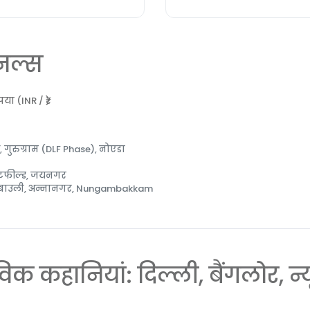
शनल्स
पया (INR / ₹)
, गुरुग्राम (DLF Phase), नोएडा
इटफील्ड, जयनगर
चीबाउली, अन्नानगर, Nungambakkam
िक कहानियां: दिल्ली, बैंगलोर, न्य