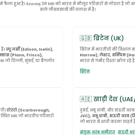
ें फैला हुआ है। Azwaaj उन NRI को भारत में मौजूद परिवारों से जोड़ता है जो
वाले जीवनसाथी की तलाश में हैं।
🇬🇧 ब्रिटेन (UK)
 है।
न्यू जर्सी (Edison, Iselin),
ब्रिटेन में भारतीयों की विशाल 
्सास (Plano, Frisco),
Harrow), लेस्टर, बर्मिंघम (
NRI जो दिल्ली, मुंबई, या बैंगलोर
भारत से गंभीर रिश्ता खोज रहे हैं
ब्रिटेन
🇦🇪 खाड़ी देश (U
िटी।
टोरंटो (Scarborough,
दुबई, अबू धाबी, और सऊदी अरब 
ं स्थित NRI जो भारतीय परिवारों
JVC), अबू धाबी, सऊदी अरब (रिय
जो भारत से शादी करना चाहते है
संयुक्त अरब अमीरात
·
सऊदी अर