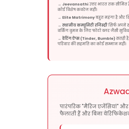
→
Jeevansathi
उत्तर भारत तक सीमित ह
कोई विशेष कवरेज नहीं।
→
Elite Matrimony
बहुत महंगा है और सि
→
स्थानीय कम्युनिटी रजिस्ट्री
सिर्फ अपने 
वर्किंग वुमन के लिए फोटो ब्लर जैसी सुविधा
→
डेटिंग ऐप्स (Tinder, Bumble)
सतही है
परिवार की सहमति का कोई सम्मान नहीं।
Azwaaj
पारंपरिक "मैरिज एजेंसियां" और "
फैलाती हैं और बिना वेरिफिकेशन 