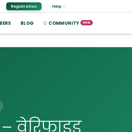
Registration
Help
BERS
BLOG
COMMUNITY
NEW
 – वेरिफाइड