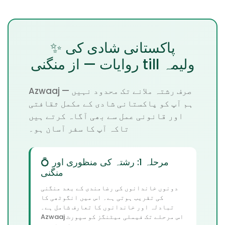
✨ پاکستانی شادی کی
روایات — از منگنی till ولیمہ
Azwaaj صرف رشتہ ملانے تک محدود نہیں —
ہم آپ کو پاکستانی شادی کے مکمل ثقافتی
اور قانونی عمل سے بھی آگاہ کرتے ہیں
تاکہ آپ کا سفر آسان ہو۔
💍 مرحلہ 1: رشتہ کی منظوری اور
منگنی
دونوں خاندانوں کی رضامندی کے بعد منگنی
کی تقریب ہوتی ہے۔ اس میں انگوٹھی کا
تبادلہ اور خاندانوں کا تعارف شامل ہے۔
Azwaaj اس مرحلے تک فیملی میٹنگز کو سپورٹ