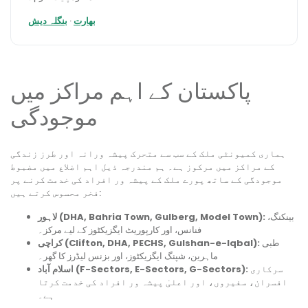
بھارت
·
بنگلہ دیش
پاکستان کے اہم مراکز میں
موجودگی
ہماری کمیونٹی ملک کے سب سے متحرک پیشہ ورانہ اور طرز زندگی
کے مراکز میں مرکوز ہے۔ ہم مندرجہ ذیل اہم اضلاع میں مضبوط
موجودگی کے ساتھ پورے ملک کے پیشہ ور افراد کی خدمت کرنے پر
فخر محسوس کرتے ہیں:
بینکنگ،
لاہور (DHA, Bahria Town, Gulberg, Model Town):
فنانس، اور کارپوریٹ ایگزیکٹوز کے لیے مرکز۔
طبی
کراچی (Clifton, DHA, PECHS, Gulshan-e-Iqbal):
ماہرین، شپنگ ایگزیکٹوز، اور بزنس لیڈرز کا گھر۔
سرکاری
اسلام آباد (F-Sectors, E-Sectors, G-Sectors):
افسران، سفیروں، اور اعلیٰ پیشہ ور افراد کی خدمت کرتا
ہے۔