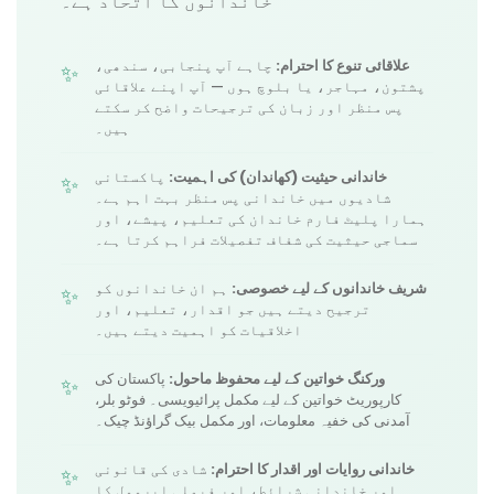
خاندانوں کا اتحاد ہے۔
علاقائی تنوع کا احترام:
چاہے آپ پنجابی، سندھی،
پشتون، مہاجر، یا بلوچ ہوں — آپ اپنے علاقائی
پس منظر اور زبان کی ترجیحات واضح کر سکتے
ہیں۔
خاندانی حیثیت (کھاندان) کی اہمیت:
پاکستانی
شادیوں میں خاندانی پس منظر بہت اہم ہے۔
ہمارا پلیٹ فارم خاندان کی تعلیم، پیشے، اور
سماجی حیثیت کی شفاف تفصیلات فراہم کرتا ہے۔
شریف خاندانوں کے لیے خصوصی:
ہم ان خاندانوں کو
ترجیح دیتے ہیں جو اقدار، تعلیم، اور
اخلاقیات کو اہمیت دیتے ہیں۔
ورکنگ خواتین کے لیے محفوظ ماحول:
پاکستان کی
کارپوریٹ خواتین کے لیے مکمل پرائیویسی۔ فوٹو بلر،
آمدنی کی خفیہ معلومات، اور مکمل بیک گراؤنڈ چیک۔
خاندانی روایات اور اقدار کا احترام:
شادی کی قانونی
اور خاندانی شرائط، اور فیملی اپروول کا