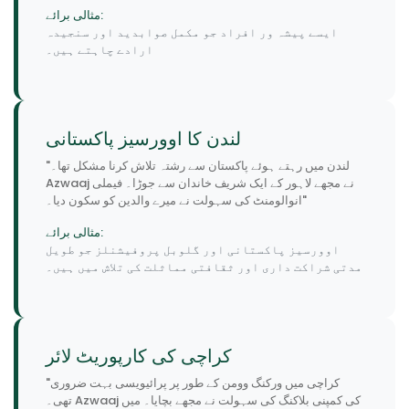
مثالی برائے:
ایسے پیشہ ور افراد جو مکمل صوابدید اور سنجیدہ
ارادے چاہتے ہیں۔
لندن کا اوورسیز پاکستانی
"لندن میں رہتے ہوئے پاکستان سے رشتہ تلاش کرنا مشکل تھا۔
Azwaaj نے مجھے لاہور کے ایک شریف خاندان سے جوڑا۔ فیملی
انوالومنٹ کی سہولت نے میرے والدین کو سکون دیا۔"
مثالی برائے:
اوورسیز پاکستانی اور گلوبل پروفیشنلز جو طویل
مدتی شراکت داری اور ثقافتی مماثلت کی تلاش میں ہیں۔
کراچی کی کارپوریٹ لائر
"کراچی میں ورکنگ وومن کے طور پر پرائیویسی بہت ضروری
تھی۔ Azwaaj کی کمپنی بلاکنگ کی سہولت نے مجھے بچایا۔ میں