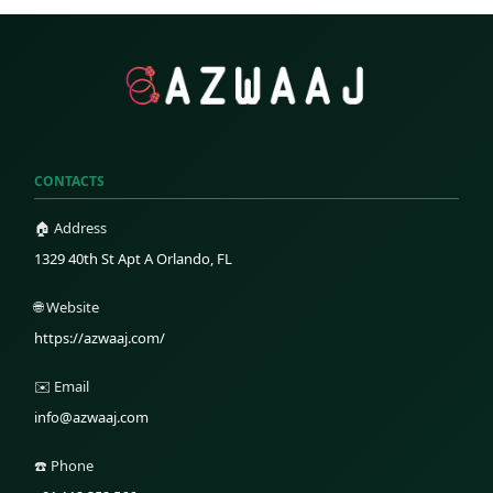
CONTACTS
🏠 Address
1329 40th St Apt A Orlando, FL
🌐 Website
https://azwaaj.com/
✉️ Email
info@azwaaj.com
☎️ Phone