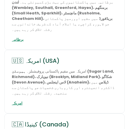
برطانیہ میں پاکستانیوں کی بہت بڑی کمیونٹی ہے۔
لندن
(Wembley, Southall, Greenford, Hayes)، برمنگھم
(Small Heath, Sparkhill)، مانچسٹر (Rusholme,
Cheetham Hill)، بریڈفورڈ
میں مقیم اوورسیز پاکستانی
جو لاہور، کراچی، یا اسلام آباد کے شریف خاندانوں سے
رشتہ تلاش کر رہے ہیں۔
برطانیہ
🇺🇸 امریکہ (USA)
امریکہ میں مقیم پاکستانی پروفیشنلز۔
ہیوسٹن (Sugar Land,
Richmond)، نیویارک (Brooklyn, Midland Park)، شکاگو
(Devon Avenue)، لاس اینجلس (Anaheim)، ڈیلاس
میں
ڈاکٹر، انجینئر، اور کاروباری شخصیات جو پاکستان سے
سنجیدہ رشتہ تلاش کر رہے ہیں۔
امریکہ
🇨🇦 کینیڈا (Canada)