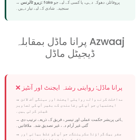
fake پروفائلز، دھوکہ دہی، یا کسی کے لیے جو
زیرو ٹالرنس:
→
سنجیدہ شادی کے لیے تیار نہیں۔
پرانا ماڈل بمقابلہ Azwaaj
ڈیجیٹل ماڈل
❌ پرانا ماڈل: روایتی رشتہ ایجنٹ اور آنٹیز
→ مداخلت کرنے والے روایتی ایجنٹ اور مہنگی آف لائن
ایجنسیاں جو آپ کی رضامندی کے بغیر آپ کی تصاویر
شیئر کرتی ہیں۔
→ ہائی پریشر حکمت عملی اور تیسرے فریق کے ذریعے ترتیب دی
گئی غیر آرام دہ، غیر تصدیق شدہ ملاقاتیں۔
→ صفر بیک گراؤنڈ سکریننگ، جو آپ کو غلط بیانی اور
ساکھ کے خطرات کا شکار بناتی ہے۔