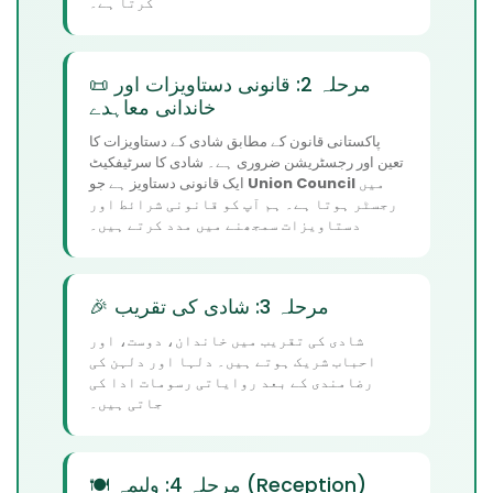
کرتا ہے۔
📜 مرحلہ 2: قانونی دستاویزات اور
خاندانی معاہدے
پاکستانی قانون کے مطابق شادی کے دستاویزات کا
تعین اور رجسٹریشن ضروری ہے۔ شادی کا سرٹیفکیٹ
میں
Union Council
ایک قانونی دستاویز ہے جو
رجسٹر ہوتا ہے۔ ہم آپ کو قانونی شرائط اور
دستاویزات سمجھنے میں مدد کرتے ہیں۔
🎉 مرحلہ 3: شادی کی تقریب
شادی کی تقریب میں خاندان، دوست، اور
احباب شریک ہوتے ہیں۔ دلہا اور دلہن کی
رضامندی کے بعد روایاتی رسومات ادا کی
جاتی ہیں۔
🍽️ مرحلہ 4: ولیمہ (Reception)