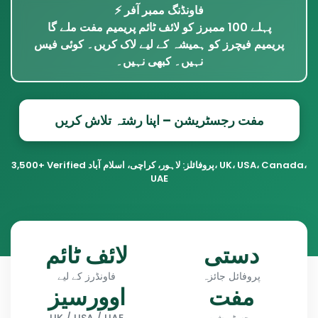
⚡ فاونڈنگ ممبر آفر
پہلے 100 ممبرز کو لائف ٹائم پریمیم مفت ملے گا
پریمیم فیچرز کو ہمیشہ کے لیے لاک کریں۔ کوئی فیس
نہیں۔ کبھی نہیں۔
مفت رجسٹریشن – اپنا رشتہ تلاش کریں
3,500+ Verified پروفائلز: لاہور، کراچی، اسلام آباد، UK، USA، Canada،
UAE
دستی
لائف ٹائم
پروفائل جائزہ
فاونڈرز کے لیے
مفت
اوورسیز
رجسٹریشن
UK / USA / UAE