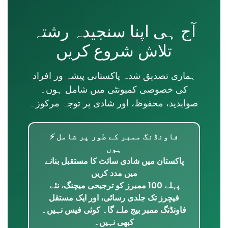
آج ہی اپنا سنجیدہ رشتہ
تلاش شروع کریں
ہماری تصدیق شدہ پاکستانی پیشہ ور افراد
کی خصوصی کمیونٹی میں شامل ہوں۔
صوابدید، محفوظ، اور شادی پر توجہ مرکوز۔
⚡ فاونڈنگ ممبر کے طور پر شامل
ہوں
پاکستان میں شادی سائٹ کا مستقبل بنانے
میں مدد کریں
پہلے 100 ممبرز کو ترجیحی میچنگ، نئے
فیچرز تک جلدی رسائی، اور ایک مستقل
فاونڈنگ ممبر بیج ملے گا۔ کوئی فیس نہیں۔
کبھی نہیں۔