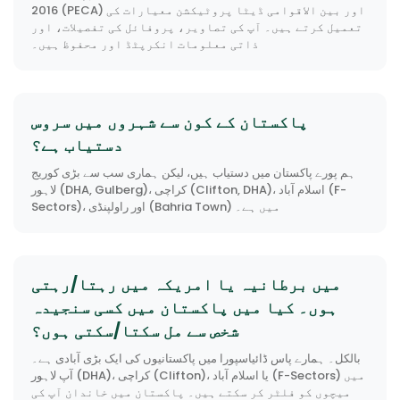
2016 (PECA) اور بین الاقوامی ڈیٹا پروٹیکشن معیارات کی
تعمیل کرتے ہیں۔ آپ کی تصاویر، پروفائل کی تفصیلات، اور
ذاتی معلومات انکرپٹڈ اور محفوظ ہیں۔
پاکستان کے کون سے شہروں میں سروس
دستیاب ہے؟
ہم پورے پاکستان میں دستیاب ہیں، لیکن ہماری سب سے بڑی کوریج
لاہور (DHA, Gulberg)، کراچی (Clifton, DHA)، اسلام آباد (F-
Sectors)، اور راولپنڈی (Bahria Town) میں ہے۔
میں برطانیہ یا امریکہ میں رہتا/رہتی
ہوں۔ کیا میں پاکستان میں کسی سنجیدہ
شخص سے مل سکتا/سکتی ہوں؟
بالکل۔ ہمارے پاس ڈائیاسپورا میں پاکستانیوں کی ایک بڑی آبادی ہے۔
آپ لاہور (DHA)، کراچی (Clifton)، یا اسلام آباد (F-Sectors) میں
میچوں کو فلٹر کر سکتے ہیں۔ پاکستان میں خاندان آپ کی