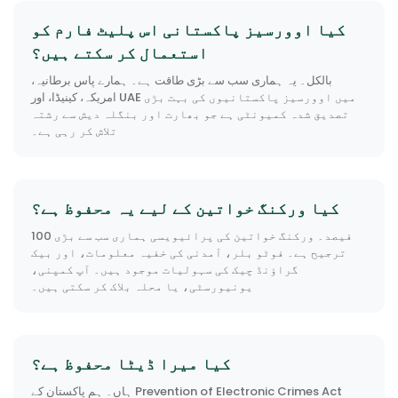
کیا اوورسیز پاکستانی اس پلیٹ فارم کو
استعمال کر سکتے ہیں؟
بالکل۔ یہ ہماری سب سے بڑی طاقت ہے۔ ہمارے پاس برطانیہ،
امریکہ، کینیڈا، اور UAE میں اوورسیز پاکستانیوں کی بہت بڑی
تصدیق شدہ کمیونٹی ہے جو بھارت اور بنگلہ دیش سے رشتہ
تلاش کر رہی ہے۔
کیا ورکنگ خواتین کے لیے یہ محفوظ ہے؟
100 فیصد۔ ورکنگ خواتین کی پرائیویسی ہماری سب سے بڑی
ترجیح ہے۔ فوٹو بلر، آمدنی کی خفیہ معلومات، اور بیک
گراؤنڈ چیک کی سہولیات موجود ہیں۔ آپ کمپنی،
یونیورسٹی، یا محلہ بلاک کر سکتی ہیں۔
کیا میرا ڈیٹا محفوظ ہے؟
ہاں۔ ہم پاکستان کے Prevention of Electronic Crimes Act