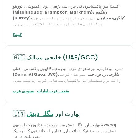
کینیڈا میں پاکستانیوں کی تیزی سے بڑھتی ہوئی کمیونٹی۔
ٹورنٹو
(Mississauga, Brampton, Markham)، وینکوور
(Surrey)، کیلگری، مونٹریال
میں مقیم اوورسیز پاکستانی جو
پاکستانی خاندانوں سے رشتہ تلاش کر رہے ہیں۔
کینیڈا
🇦🇪 خلیجی ممالک (UAE/GCC)
دبئی، ابو ظہبی، اور سعودی عرب میں مقیم لاکھوں پاکستانی۔
دبئی
(Deira, Al Quoz, JVC)، شارجہ، ریاض، جدہ
میں کام کرنے
والے پروفیشنلز جو پاکستان سے شادی کرنا چاہتے ہیں۔
متحدہ عرب امارات
·
سعودی عرب
🇮🇳 بھارت اور
بنگلہ دیش
بھارت اور بنگلہ دیش میں موجود خاندانوں کے لیے بھی Azwaaj
دستیاب ہے۔ مشترکہ ثقافت اور اقدار والے خاندانوں کے لیے ایک
منفرد پلیٹ فارم۔