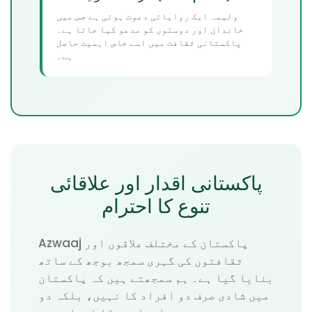
ولیمہ ایک روایاتی دعوت ہوتی ہے جس میں
خاندان اور دوستوں کو مدعو کیا جاتا ہے۔
پاکستانی ثقافت میں اسے خاص اہمیت حاصل
ہے۔
پاکستانی اقدار اور علاقائی
تنوع کا احترام
Azwaaj پاکستان کے مختلف علاقوں اور
ثقافتوں کی گہری سمجھ بوجھ کے ساتھ
بنایا گیا ہے۔ ہم سمجھتے ہیں کہ پاکستان
میں شادی صرف دو افراد کا نہیں، بلکہ دو