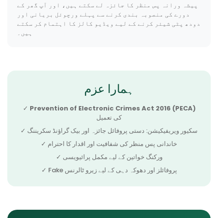
پیشہ ورانہ پس منظر کا جائزہ لے سکتے ہیں، اور آپ گھر کے
دورے کی منصوبہ بندی کرنے سے پہلے ورچوئل بریانی اور
دودھ پٹی شیئر کرنے کے لیے ویڈیو کالز کا اہتمام کر سکتے
ہیں۔
ہمارا عزم
✓
Prevention of Electronic Crimes Act 2016 (PECA)
کی تعمیل
✓ سکیور ویریفیکیشن: دستی پروفائل جائزہ اور بیک گراؤنڈ سکریننگ
✓ خاندانی پس منظر کی شفافیت اور اقدار کا احترام
✓ ورکنگ خواتین کے لیے مکمل پرائیویسی
✓ Fake پروفائلز اور دھوکہ دہی کے لیے زیرو ٹالرنس