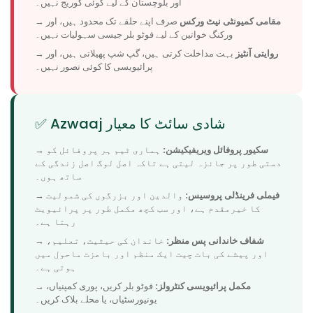
اور بلوچستان کے لیے کوئی کوریج نہیں۔
مقامی کمیونٹی نیٹ ورکس
صرف اپنے حلقے تک محدود ہیں، اور
→
ورکنگ خواتین کے لیے فوٹو بلر جیسی سہولیات نہیں۔
روایتی آنٹیز
بہت مداخلت کرتی ہیں، گپ شپ پھیلاتی ہیں، اور
→
پرائیویسی کا کوئی تصور نہیں۔
✅ Azwaaj شادی سائٹ کا معیار
سکیور پروفائل ویریفیکیشن:
ہماری ٹیم ہر پروفائل کو
→
دستی طور پر جائزہ لیتی ہے تاکہ اصل لوگ اصل زندگی کے
ساتھ ہوں۔
فیملی فرینڈلی پروسیس:
والدین اور بزرگوں کی شمولیت
→
کا خیرمقدم ہے، اور سب کچھ مکمل طور پر پرائیویٹ
رہتا ہے۔
شفاف خاندانی پس منظر:
خاندان کی حیثیت، تعلیم،
→
اور پیشے کی بات چیت ایک منظم اور باعزت ماحول میں
ہوتی ہے۔
مکمل پرائیویسی کنٹرولز:
فوٹو بلر کریں، پوری کمپنیاں،
→
یونیورسٹیاں، یا محلے بلاک کریں۔