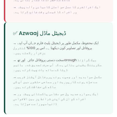
→ ایک افراتفری کا عمل جو اعلیٰ کامیابی والے پیشہ
ور افراد کا قیمتی وقت ضائع کرتا ہے۔
✅ Azwaaj ڈیجیٹل ماڈل
→ ایک محفوظ، مکمل طور پر ڈیجیٹل پلیٹ فارم جہاں آپ اپنے
پروفائل اور تصاویر کون دیکھتا ہے اس پر 100% کنٹرول
برقرار رکھتے ہیں۔
→ سخت دستی پروفائل جائزہ اور تھorough بیک گراؤنڈ
سکریننگ یقینی بناتی ہے کہ آپ صرف تصدیق شدہ بائیو
ڈیٹا کے ساتھ بات چیت کرتے ہیں۔
→ مکمل صوابدید اور چھپے ہوئے پروفائل آپشنز قریب
سے جڑے ہوئے کارپوریٹ اور سماجی حلقوں میں آپ کی
ساکھ کی حفاظت کرتے ہیں۔
→ ایک ہموار، جدید پل جو مقامی پاکستانی پیشہ ور
افراد کو ان کی اپنی شرائط پر بین الاقوامی
ڈائیاسپورا سے جوڑتا ہے۔