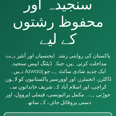
سنجیدہ اور
محفوظ رشتوں
کے لیے
پاکستان کی روایتی رشتہ ایجنسیاں اور آنٹیز بہت
مداخلت کرتی ہیں، جبکہ ڈیٹنگ ایپس سنجیدہ
نہیں۔ Azwaaj ایک جدید شادی سائٹ ہے جو
ڈاکٹرز، انجینئرز، اور اوورسیز پاکستانیوں کو
لاہور
،
کراچی
، اور
اسلام آباد
کے شریف خاندانوں سے
جوڑتی ہے۔ مکمل پرائیویسی، فیملی اپروول، اور
دستی پروفائل جائزے کے ساتھ۔