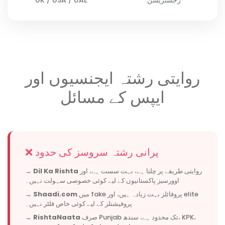
روایتی رشتہ ایجنسیوں اور
ایپس کے مسائل
❌ پرانی رشتہ سروسز کی حدود
روایتی طریقے پر چلتا ہے، بہت سست ہے، اور
Dil Ka Rishta
→
اوورسیز پاکستانیوں کے لیے کوئی خصوصی سہولت نہیں۔
میں fake پروفائلز بہت زیادہ ہیں، اور elite
Shaadi.com
→
پروفیشنلز کے لیے کوئی خاص فلٹر نہیں۔
صرف Punjab تک محدود ہے، سندھ، KPK،
RishtaNaata
→