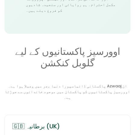
مکمل احترام۔ ہم روایاتی اور سنجیدہ شادیوں
کو فروغ دیتے ہیں۔
اوورسیز پاکستانیوں کے لیے
گلوبل کنکشن
پاکستانی ڈائیاسپورا دنیا بھر میں پھیلا ہوا ہے۔ Azwaaj ان
اوورسیز پاکستانیوں کو پاکستان میں موجود خاندانوں سے جوڑتا
ہے۔
🇬🇧 برطانیہ (UK)