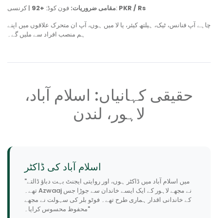
PKR / Rs
| کرنسی:
مقامی ضروریات:
فون کوڈ:
+92
چاہے آپ فنانس، ٹیک، ہیلتھ کیئر، یا لا میں ہوں، آپ ان متحرک علاقوں میں اپنے
ہم منصب افراد سے ملیں گے۔
حقیقی کہانیاں: اسلام آباد،
لاہور، لندن
اسلام آباد کی ڈاکٹر
"میں اسلام آباد میں ڈاکٹر ہوں، اور روایتی ایجنٹ بہت دباؤ ڈالتے
تھے۔ Azwaaj نے مجھے لاہور کے ایک ایسے خاندان سے جوڑا جس
کے خاندانی اقدار ہماری طرح تھے۔ فوٹو بلر کی سہولت نے مجھے
محفوظ محسوس کرایا۔"