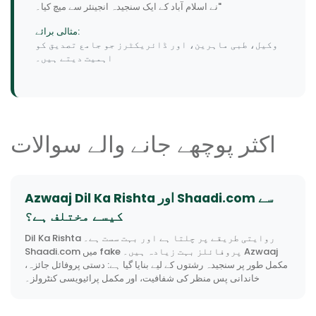
نے اسلام آباد کے ایک سنجیدہ انجینئر سے میچ کیا۔"
مثالی برائے:
وکیل، طبی ماہرین، اور ڈائریکٹرز جو جامع تصدیق کو
اہمیت دیتے ہیں۔
اکثر پوچھے جانے والے سوالات
Azwaaj Dil Ka Rishta اور Shaadi.com سے
کیسے مختلف ہے؟
Dil Ka Rishta روایتی طریقے پر چلتا ہے اور بہت سست ہے۔
Shaadi.com میں fake پروفائلز بہت زیادہ ہیں۔ Azwaaj
مکمل طور پر سنجیدہ رشتوں کے لیے بنایا گیا ہے: دستی پروفائل جائزہ،
خاندانی پس منظر کی شفافیت، اور مکمل پرائیویسی کنٹرولز۔